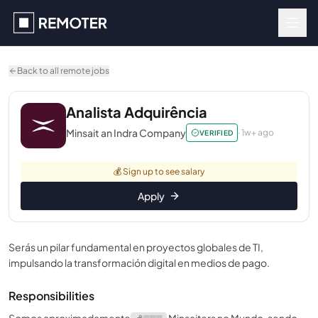
Skip to main content
Back to all remote jobs
Analista Adquirência
Minsait an Indra Company
·
1w+ ago
VERIFIED
💰
Sign up to see salary
Apply
Serás un pilar fundamental en proyectos globales de TI,
impulsando la transformación digital en medios de pago.
Responsibilities