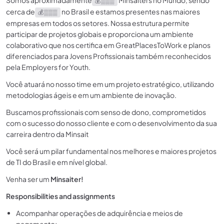
Somos aproximadamente
Minsaiters no Mundo, sendo
💰 ▒▒▒
cerca de
no Brasil e estamos presentes nas maiores
💰 ▒▒▒
empresas em todos os setores. Nossa estrutura permite
participar de projetos globais e proporciona um ambiente
colaborativo que nos certifica em GreatPlacesToWork e planos
diferenciados para Jovens Profissionais também reconhecidos
pela Employers for Youth.
Você atuará no nosso time em um projeto estratégico, utilizando
metodologias ágeis e em um ambiente de inovação.
Buscamos profissionais com senso de dono, comprometidos
com o sucesso do nosso cliente e com o desenvolvimento da sua
carreira dentro da Minsait
Você será um pilar fundamental nos melhores e maiores projetos
de TI do Brasil e em nível global.
Venha ser um
Minsaiter!
Responsibilities and assignments
Acompanhar operações de adquirência e meios de