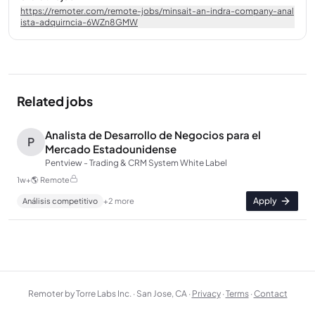
https://remoter.com/remote-jobs/minsait-an-indra-company-anal
ista-adquirncia-6WZn8GMW
Related jobs
Analista de Desarrollo de Negocios para el
P
Mercado Estadounidense
Pentview - Trading & CRM System White Label
1w+
🌎
Remote
Apply
Análisis competitivo
+
2
more
Remoter by Torre Labs Inc. · San Jose, CA ·
Privacy
·
Terms
·
Contact