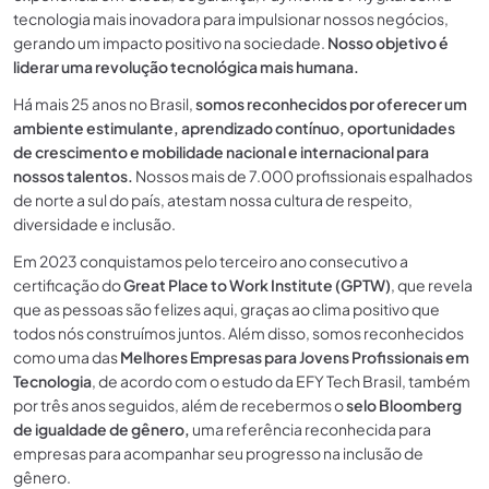
tecnologia mais inovadora para impulsionar nossos negócios,
gerando um impacto positivo na sociedade.
Nosso objetivo é
liderar uma revolução tecnológica mais humana.
Há mais 25 anos no Brasil,
somos reconhecidos por oferecer um
ambiente estimulante, aprendizado contínuo, oportunidades
de crescimento e mobilidade nacional e internacional para
nossos talentos.
Nossos mais de 7.000 profissionais espalhados
de norte a sul do país, atestam nossa cultura de respeito,
diversidade e inclusão.
Em 2023 conquistamos pelo terceiro ano consecutivo a
certificação do
Great Place to Work Institute (GPTW)
, que revela
que as pessoas são felizes aqui, graças ao clima positivo que
todos nós construímos juntos. Além disso, somos reconhecidos
como uma das
Melhores Empresas para Jovens Profissionais em
Tecnologia
, de acordo com o estudo da EFY Tech Brasil, também
por três anos seguidos, além de recebermos o
selo Bloomberg
de igualdade de gênero,
uma referência reconhecida para
empresas para acompanhar seu progresso na inclusão de
gênero.